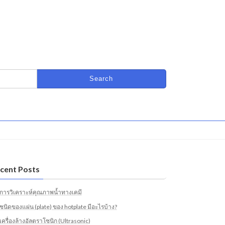
cent Posts
การวิเคราะห์คุณภาพน้ำทางเคมี
ชนิดของแผ่น (plate) ของ hotplate มีอะไรบ้าง?
เครื่องล้างอัลตราโซนิก (Ultrasonic)