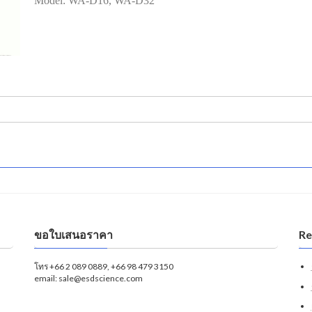
Model: WA-D16, WA-D32
ขอใบเสนอราคา
Re
โทร +66 2 089 0889, +66 98 479 3150
email: sale@esdscience.com